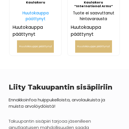
Kaulakoru
Kaulakoru
”International Arms”
Huutokauppa
Tuote ei saavuttanut
päättynyt
hintavarausta
Huutokauppa
Huutokauppa
päättynyt
päättynyt
Huutokauppa päättynyt
Huutokauppa päättynyt
Liity Takuupantin sisäpiiriin
Ennakkoinfoa huippukelloista, arvolaukuista ja
muista arvolöydöistä!
Takuupantin sisäpiiri tarjoaa jäsenilleen
ainutlaatuisen mahdollisuuden saada