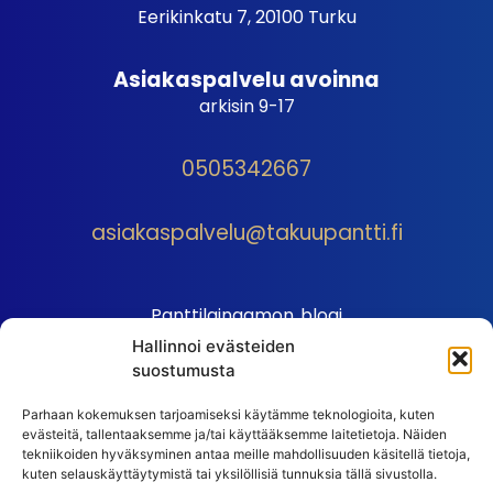
Eerikinkatu 7, 20100 Turku
Asiakaspalvelu avoinna
arkisin 9-17
0505342667
asiakaspalvelu@takuupantti.fi
Panttilainaamon blogi
Hallinnoi evästeiden
Palveluhinnasto
suostumusta
Sopimusehdot
Parhaan kokemuksen tarjoamiseksi käytämme teknologioita, kuten
Autopantin sopimusehdot
evästeitä, tallentaaksemme ja/tai käyttääksemme laitetietoja. Näiden
Henkilötiedot
tekniikoiden hyväksyminen antaa meille mahdollisuuden käsitellä tietoja,
kuten selauskäyttäytymistä tai yksilöllisiä tunnuksia tällä sivustolla.
Ehdot