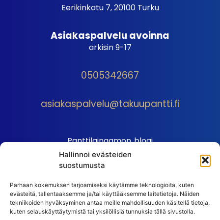
Eerikinkatu 7, 20100 Turku
Asiakaspalvelu avoinna
arkisin 9-17
0505342667
asiakaspalvelu@takuupantti.fi
Panttilainaamon blogi
Hallinnoi evästeiden
Palveluhinnasto
suostumusta
Sopimusehdot
Parhaan kokemuksen tarjoamiseksi käytämme teknologioita, kuten
Autopantin sopimusehdot
evästeitä, tallentaaksemme ja/tai käyttääksemme laitetietoja. Näiden
Henkilötiedot
tekniikoiden hyväksyminen antaa meille mahdollisuuden käsitellä tietoja,
kuten selauskäyttäytymistä tai yksilöllisiä tunnuksia tällä sivustolla.
Ehdot