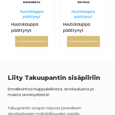
Kaulakoru
Sormus
Huutokauppa
Huutokauppa
päättynyt
päättynyt
Huutokauppa
Huutokauppa
päättynyt
päättynyt
Huutokauppa päättynyt
Huutokauppa päättynyt
Liity Takuupantin sisäpiiriin
Ennakkoinfoa huippukelloista, arvolaukuista ja
muista arvolöydöistä!
Takuupantin sisäpiiri tarjoaa jäsenilleen
ainutlaatuisen mahdollisuuden saada