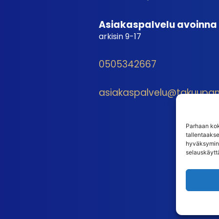
Asiakaspalvelu avoinna
arkisin 9-17
0505342667
asiakaspalvelu@takuupantt
Parhaan kok
tallentaaks
hyväksymine
selauskäyttä