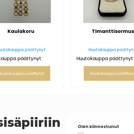
Kaulakoru
Timanttisormu
uutokauppa päättynyt
Huutokauppa päättyn
kauppa päättynyt
Huutokauppa päättynyt
Huutokauppa päättynyt
Huutokauppa päättyny
isäpiiriin
Olen kiinnostunut