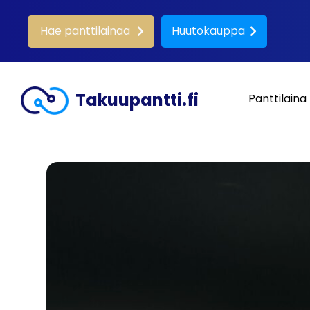
Hae panttilainaa
Huutokauppa
Takuupantti.fi
Panttilaina