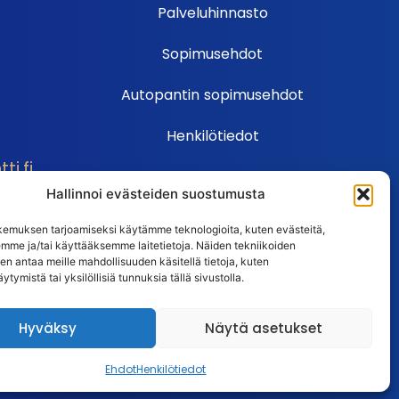
Palveluhinnasto
Sopimusehdot
Autopantin sopimusehdot
Henkilötiedot
i.fi
Ehdot
Hallinnoi evästeiden suostumusta
Huutokauppasäännöt
emuksen tarjoamiseksi käytämme teknologioita, kuten evästeitä,
emme ja/tai käyttääksemme laitetietoja. Näiden tekniikoiden
Usein kysytyt kysymykset
n antaa meille mahdollisuuden käsitellä tietoja, kuten
ytymistä tai yksilöllisiä tunnuksia tällä sivustolla.
Huutokaupan UKK
Hyväksy
Näytä asetukset
Ehdot
Henkilötiedot