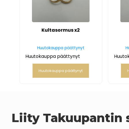
Kultasormus x2
Huutokauppa päättynyt
H
Huutokauppa päättynyt
Huuto
Huutokauppa päättynyt
Liity Takuupantin s