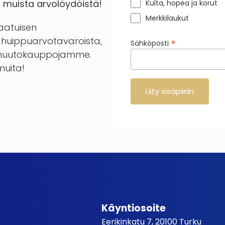
a muista arvolöydöistä!
Kulta, hopea ja korut
Merkkilaukut
laatuisen
huippuarvotavaroista,
*
Sähköposti
en huutokauppojamme.
 muita!
Käyntiosoite
Eerikinkatu 7, 20100 Turku