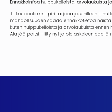
Ennakkoinfoa huippukelloista, arvolaukuista j
Takuupantin sisäpiiri tarjoaa jäsenilleen ainut
mahdollisuuden saada ennakkotietoa näistä 
kuten huippukelloista ja arvolaukuista enn
Älä jää paitsi – liity nyt ja ole askeleen edellä