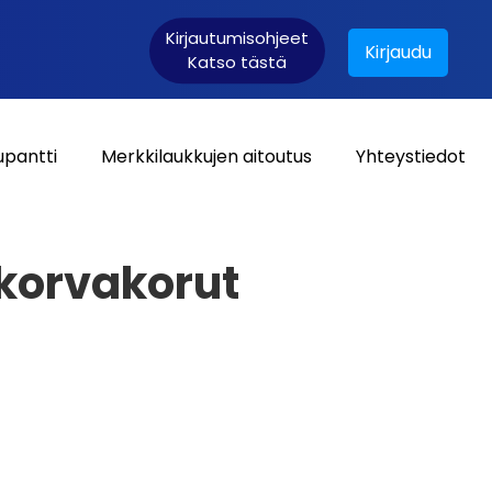
Kirjautumisohjeet
Kirjaudu
Katso tästä
upantti
Merkkilaukkujen aitoutus
Yhteystiedot
Asiakaskirjautuminen:
 korvakorut