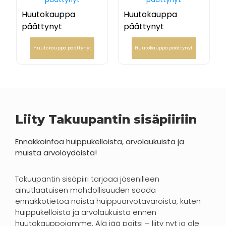
Huutokauppa
Huutokauppa
päättynyt
päättynyt
Huutokauppa päättynyt
Huutokauppa päättynyt
Liity Takuupantin sisäpiiriin
Ennakkoinfoa huippukelloista, arvolaukuista ja
muista arvolöydöistä!
Takuupantin sisäpiiri tarjoaa jäsenilleen
ainutlaatuisen mahdollisuuden saada
ennakkotietoa näistä huippuarvotavaroista, kuten
huippukelloista ja arvolaukuista ennen
huutokauppojamme. Älä jää paitsi – liity nyt ja ole