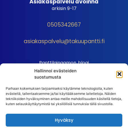
Asiakaspalvelu avoinna
arkisin 9-17
0505342667
asiakaspalvelu@takuupantti.fi
Panttilainaamon blogi
Hallinnoi evästeiden
Palveluhinnasto
suostumusta
Sopimusehdot
Parhaan kokemuksen tarjoamiseksi käytämme teknologioita, kuten
Autopantin sopimusehdot
evästeitä, tallentaaksemme ja/tai käyttääksemme laitetietoja. Näiden
Henkilötiedot
tekniikoiden hyväksyminen antaa meille mahdollisuuden käsitellä tietoja,
kuten selauskäyttäytymistä tai yksilöllisiä tunnuksia tällä sivustolla.
Ehdot
Huutokauppasäännöt
Hyväksy
Usein kysytyt kysymykset