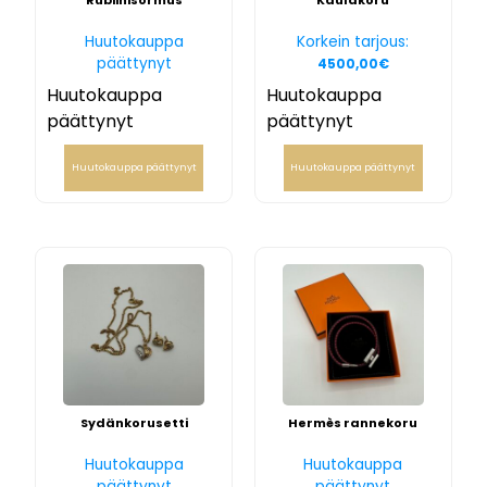
Rubiinisormus
Kaulakoru
Huutokauppa
Korkein tarjous:
päättynyt
4500,00
€
Huutokauppa
Huutokauppa
päättynyt
päättynyt
Huutokauppa päättynyt
Huutokauppa päättynyt
Sydänkorusetti
Hermès rannekoru
Huutokauppa
Huutokauppa
päättynyt
päättynyt