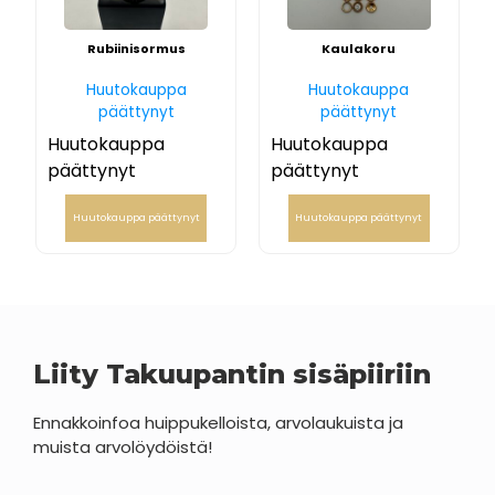
Rubiinisormus
Kaulakoru
Huutokauppa
Huutokauppa
päättynyt
päättynyt
Huutokauppa
Huutokauppa
päättynyt
päättynyt
Huutokauppa päättynyt
Huutokauppa päättynyt
Liity Takuupantin sisäpiiriin
Ennakkoinfoa huippukelloista, arvolaukuista ja
muista arvolöydöistä!