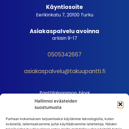
Käyntiosoite
Eerikinkatu 7, 20100 Turku
Asiakaspalvelu avoinna
arkisin 9-17
0505342667
asiakaspalvelu@takuupantti.fi
Panttilainaamon blogi
Hallinnoi evästeiden
Palveluhinnasto
suostumusta
Sopimusehdot
Parhaan kokemuksen tarjoamiseksi käytämme teknologioita, kuten
Autopantin sopimusehdot
evästeitä, tallentaaksemme ja/tai käyttääksemme laitetietoja. Näiden