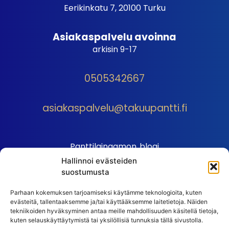
Eerikinkatu 7, 20100 Turku
Asiakaspalvelu avoinna
arkisin 9-17
0505342667
asiakaspalvelu@takuupantti.fi
Panttilainaamon blogi
Hallinnoi evästeiden
Palveluhinnasto
suostumusta
Sopimusehdot
Parhaan kokemuksen tarjoamiseksi käytämme teknologioita, kuten
Autopantin sopimusehdot
evästeitä, tallentaaksemme ja/tai käyttääksemme laitetietoja. Näiden
Henkilötiedot
tekniikoiden hyväksyminen antaa meille mahdollisuuden käsitellä tietoja,
kuten selauskäyttäytymistä tai yksilöllisiä tunnuksia tällä sivustolla.
Ehdot