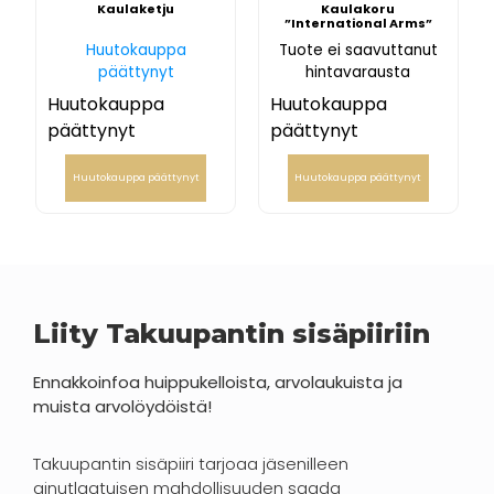
Kaulaketju
Kaulakoru
”International Arms”
Huutokauppa
Tuote ei saavuttanut
päättynyt
hintavarausta
Huutokauppa
Huutokauppa
päättynyt
päättynyt
Huutokauppa päättynyt
Huutokauppa päättynyt
Liity Takuupantin sisäpiiriin
Ennakkoinfoa huippukelloista, arvolaukuista ja
muista arvolöydöistä!
Takuupantin sisäpiiri tarjoaa jäsenilleen
ainutlaatuisen mahdollisuuden saada