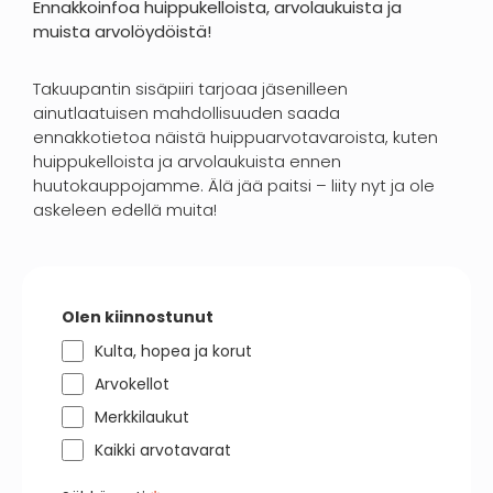
Ennakkoinfoa huippukelloista, arvolaukuista ja
muista arvolöydöistä!
Takuupantin sisäpiiri tarjoaa jäsenilleen
ainutlaatuisen mahdollisuuden saada
ennakkotietoa näistä huippuarvotavaroista, kuten
huippukelloista ja arvolaukuista ennen
huutokauppojamme. Älä jää paitsi – liity nyt ja ole
askeleen edellä muita!
Olen kiinnostunut
Kulta, hopea ja korut
Arvokellot
Merkkilaukut
Kaikki arvotavarat