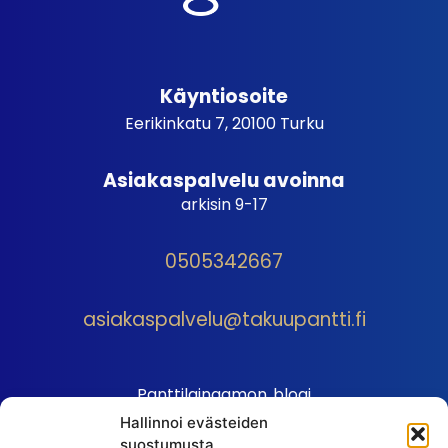
Käyntiosoite
Eerikinkatu 7, 20100 Turku
Asiakaspalvelu avoinna
arkisin 9-17
0505342667
asiakaspalvelu@takuupantti.fi
Panttilainaamon blogi
Hallinnoi evästeiden
Palveluhinnasto
suostumusta