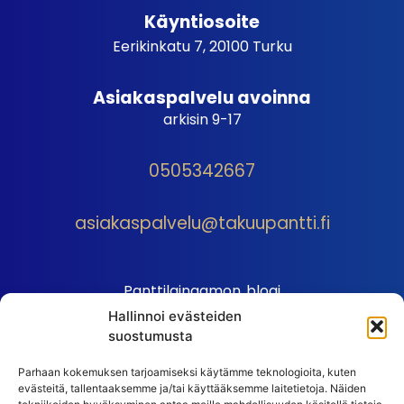
Käyntiosoite
Eerikinkatu 7, 20100 Turku
Asiakaspalvelu avoinna
arkisin 9-17
0505342667
asiakaspalvelu@takuupantti.fi
Panttilainaamon blogi
Hallinnoi evästeiden
Palveluhinnasto
suostumusta
Sopimusehdot
Parhaan kokemuksen tarjoamiseksi käytämme teknologioita, kuten
Autopantin sopimusehdot
evästeitä, tallentaaksemme ja/tai käyttääksemme laitetietoja. Näiden