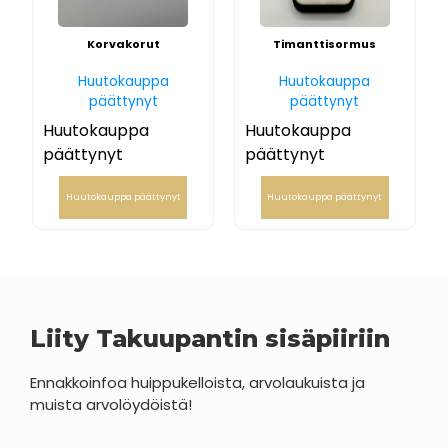
Korvakorut
Timanttisormus
Huutokauppa
Huutokauppa
päättynyt
päättynyt
Huutokauppa
Huutokauppa
päättynyt
päättynyt
Huutokauppa päättynyt
Huutokauppa päättynyt
Liity Takuupantin sisäpiiriin
Ennakkoinfoa huippukelloista, arvolaukuista ja
muista arvolöydöistä!