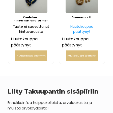
Kaulakoru
Camee-setti
”International Arms”
Tuote ei saavuttanut
Huutokauppa
hintavarausta
päättynyt
Huutokauppa
Huutokauppa
päättynyt
päättynyt
Huutokauppa päättynyt
Huutokauppa päättynyt
Liity Takuupantin sisäpiiriin
Ennakkoinfoa huippukelloista, arvolaukuista ja
muista arvolöydöistä!