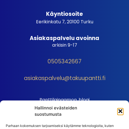
Käyntiosoite
Eerikinkatu 7, 20100 Turku
Asiakaspalvelu avoinna
arkisin 9-17
0505342667
asiakaspalvelu@takuupantti.fi
Panttilainaamon blogi
Hallinnoi evästeiden
Palveluhinnasto
suostumusta
Sopimusehdot
Parhaan kokemuksen tarjoamiseksi käytämme teknologioita, kuten
Autopantin sopimusehdot