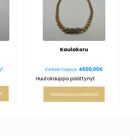
s
Kaulakoru
yt
4500,00
€
Korkein tarjous:
Huutokauppa päättynyt
t
Huutokauppa päättynyt