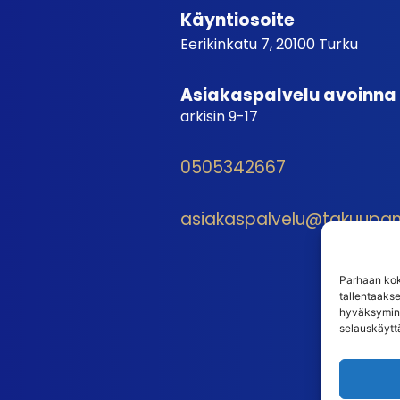
Käyntiosoite
Eerikinkatu 7, 20100 Turku
Asiakaspalvelu avoinna
arkisin 9-17
0505342667
asiakaspalvelu@takuupantt
Parhaan kok
tallentaaks
hyväksymine
selauskäyttä