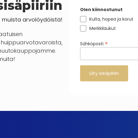
isäpiiriin
Olen kiinnostunut
a muista arvolöydöistä!
Kulta, hopea ja korut
Merkkilaukut
laatuisen
huippuarvotavaroista,
*
Sähköposti
en huutokauppojamme.
 muita!