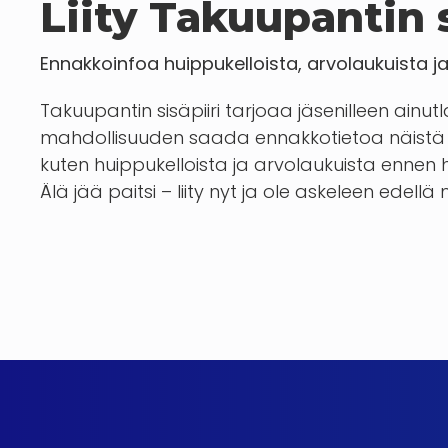
Liity Takuupantin s
Ennakkoinfoa huippukelloista, arvolaukuista j
Takuupantin sisäpiiri tarjoaa jäsenilleen ainut
mahdollisuuden saada ennakkotietoa näistä 
kuten huippukelloista ja arvolaukuista enn
Älä jää paitsi – liity nyt ja ole askeleen edellä