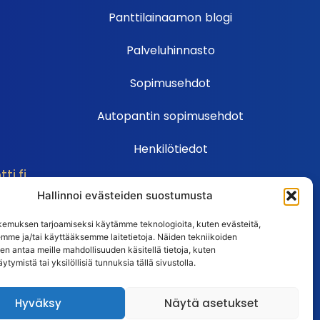
Panttilainaamon blogi
Palveluhinnasto
Sopimusehdot
Autopantin sopimusehdot
Henkilötiedot
i.fi
Ehdot
Hallinnoi evästeiden suostumusta
Huutokauppasäännöt
emuksen tarjoamiseksi käytämme teknologioita, kuten evästeitä,
emme ja/tai käyttääksemme laitetietoja. Näiden tekniikoiden
Usein kysytyt kysymykset
n antaa meille mahdollisuuden käsitellä tietoja, kuten
ytymistä tai yksilöllisiä tunnuksia tällä sivustolla.
Huutokaupan UKK
Hyväksy
Näytä asetukset