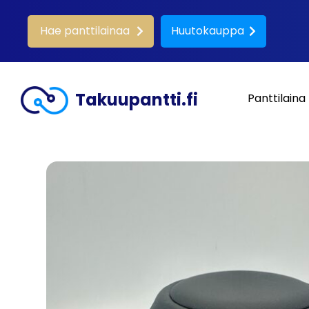
Hae panttilainaa
Huutokauppa
Takuupantti.fi
Panttilaina