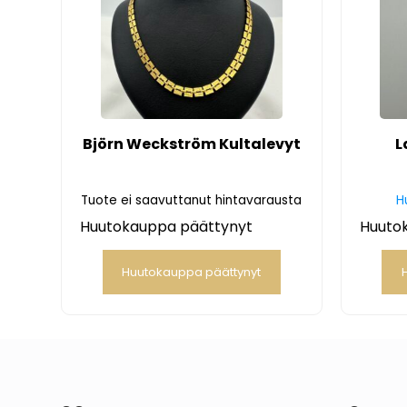
Björn Weckström Kultalevyt
L
Tuote ei saavuttanut hintavarausta
H
Huutokauppa päättynyt
Huuto
Huutokauppa päättynyt