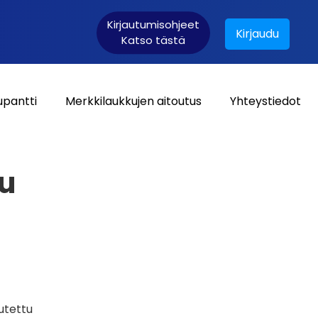
Kirjautumisohjeet
Kirjaudu
Katso tästä
upantti
Merkkilaukkujen aitoutus
Yhteystiedot
Asiakaskirjautuminen:
ju
utettu