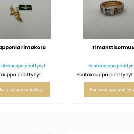
apponia rintakoru
Timanttisormu
uutokauppa päättynyt
Huutokauppa päättyn
kauppa päättynyt
Huutokauppa päättynyt
Huutokauppa päättynyt
Huutokauppa päättyny