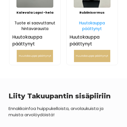
Kalevala Lapsi -hela
Rubiinisormus
Tuote ei saavuttanut
Huutokauppa
hintavarausta
päättynyt
Huutokauppa
Huutokauppa
päättynyt
päättynyt
Huutokauppa päättynyt
Huutokauppa päättynyt
Liity Takuupantin sisäpiiriin
Ennakkoinfoa huippukelloista, arvolaukuista ja
muista arvolöydöistä!