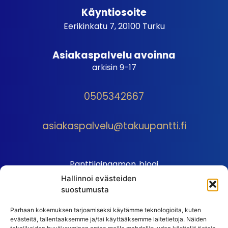
Käyntiosoite
Eerikinkatu 7, 20100 Turku
Asiakaspalvelu avoinna
arkisin 9-17
0505342667
asiakaspalvelu@takuupantti.fi
Panttilainaamon blogi
Hallinnoi evästeiden
Palveluhinnasto
suostumusta
Sopimusehdot
Parhaan kokemuksen tarjoamiseksi käytämme teknologioita, kuten
Autopantin sopimusehdot
evästeitä, tallentaaksemme ja/tai käyttääksemme laitetietoja. Näiden