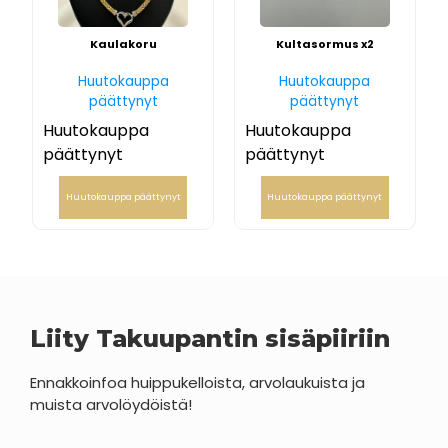
Kaulakoru
Kultasormus x2
Huutokauppa
Huutokauppa
päättynyt
päättynyt
Huutokauppa
Huutokauppa
päättynyt
päättynyt
Huutokauppa päättynyt
Huutokauppa päättynyt
Liity Takuupantin sisäpiiriin
Ennakkoinfoa huippukelloista, arvolaukuista ja
muista arvolöydöistä!