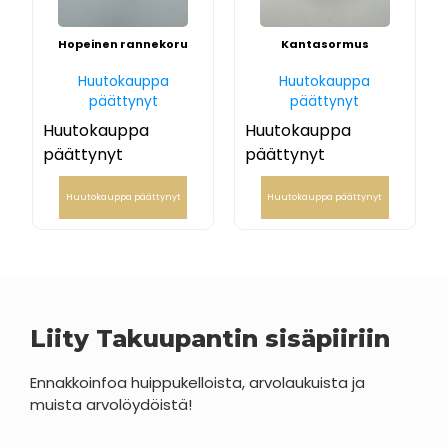
Hopeinen rannekoru
Kantasormus
Huutokauppa
Huutokauppa
päättynyt
päättynyt
Huutokauppa
Huutokauppa
päättynyt
päättynyt
Huutokauppa päättynyt
Huutokauppa päättynyt
Liity Takuupantin sisäpiiriin
Ennakkoinfoa huippukelloista, arvolaukuista ja
muista arvolöydöistä!