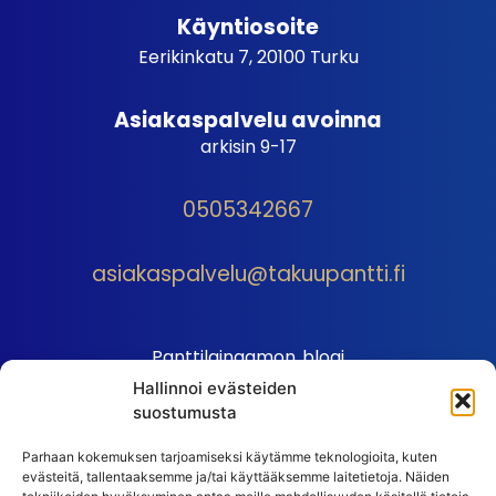
Käyntiosoite
Eerikinkatu 7, 20100 Turku
Asiakaspalvelu avoinna
arkisin 9-17
0505342667
asiakaspalvelu@takuupantti.fi
Panttilainaamon blogi
Hallinnoi evästeiden
Palveluhinnasto
suostumusta
Sopimusehdot
Parhaan kokemuksen tarjoamiseksi käytämme teknologioita, kuten
Autopantin sopimusehdot
evästeitä, tallentaaksemme ja/tai käyttääksemme laitetietoja. Näiden