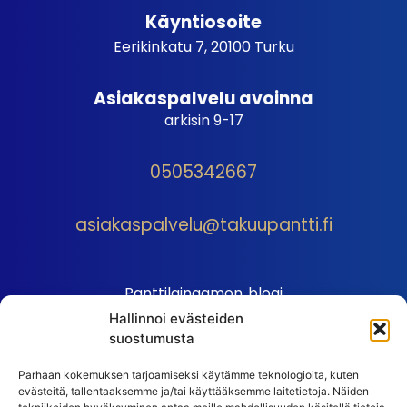
Käyntiosoite
Eerikinkatu 7, 20100 Turku
Asiakaspalvelu avoinna
arkisin 9-17
0505342667
asiakaspalvelu@takuupantti.fi
Panttilainaamon blogi
Hallinnoi evästeiden
Palveluhinnasto
suostumusta
Sopimusehdot
Parhaan kokemuksen tarjoamiseksi käytämme teknologioita, kuten
Autopantin sopimusehdot
evästeitä, tallentaaksemme ja/tai käyttääksemme laitetietoja. Näiden