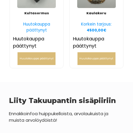
Kultasormus
Kaulakoru
Huutokauppa
Korkein tarjous:
päättynyt
4500,00
€
Huutokauppa
Huutokauppa
päättynyt
päättynyt
Huutokauppa päättynyt
Huutokauppa päättynyt
Liity Takuupantin sisäpiiriin
Ennakkoinfoa huippukelloista, arvolaukuista ja
muista arvolöydöistä!