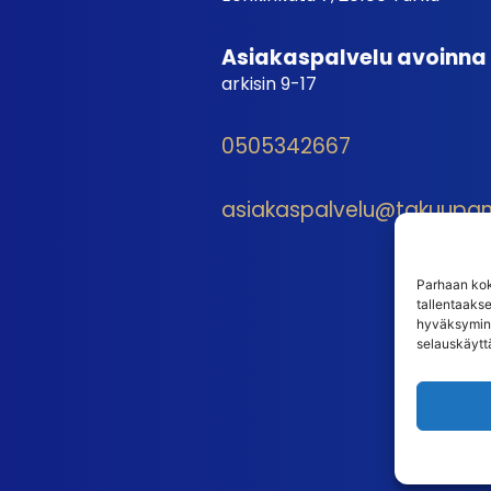
Asiakaspalvelu avoinna
arkisin 9-17
0505342667
asiakaspalvelu@takuupantt
Parhaan kok
tallentaaks
hyväksymine
selauskäyttä