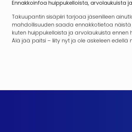
Ennakkoinfoa huippukelloista, arvolaukuista j
Takuupantin sisäpiiri tarjoaa jäsenilleen ainut
mahdollisuuden saada ennakkotietoa näistä 
kuten huippukelloista ja arvolaukuista enn
Älä jää paitsi – liity nyt ja ole askeleen edellä