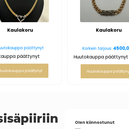
Kaulakoru
Kaulakoru
uutokauppa päättynyt
4500,
Korkein tarjous:
kauppa päättynyt
Huutokauppa päättynyt
Huutokauppa päättynyt
Huutokauppa päättyny
isäpiiriin
Olen kiinnostunut