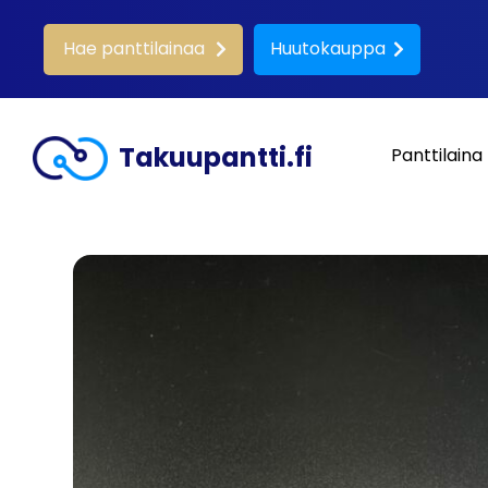
Hae panttilainaa
Huutokauppa
Takuupantti.fi
Panttilaina