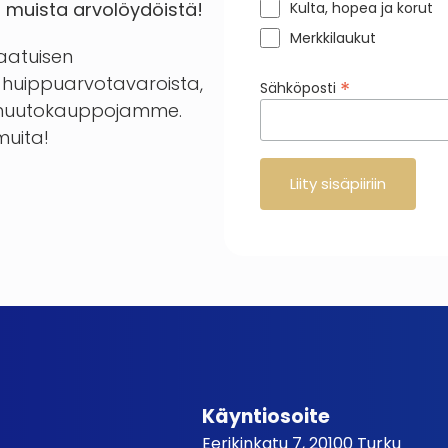
a muista arvolöydöistä!
Kulta, hopea ja korut
Merkkilaukut
laatuisen
huippuarvotavaroista,
*
Sähköposti
en huutokauppojamme.
 muita!
Käyntiosoite
Eerikinkatu 7, 20100 Turku