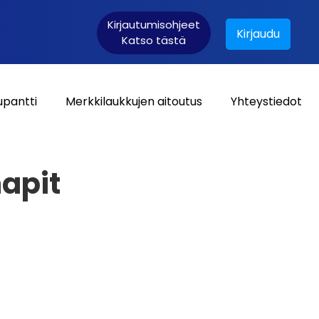
Kirjautumisohjeet
Kirjaudu
Katso tästä
upantti
Merkkilaukkujen aitoutus
Yhteystiedot
Asiakaskirjautuminen:
apit