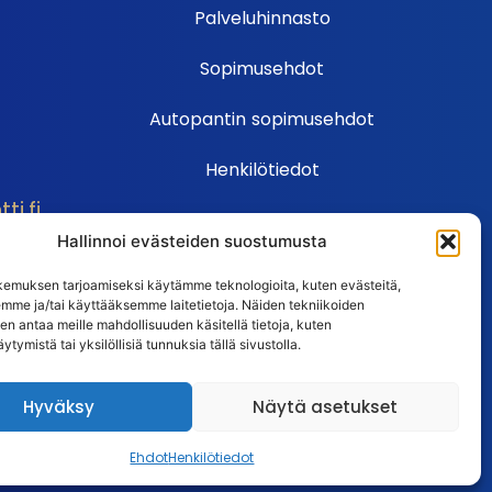
Palveluhinnasto
Sopimusehdot
Autopantin sopimusehdot
Henkilötiedot
i.fi
Ehdot
Hallinnoi evästeiden suostumusta
Huutokauppasäännöt
emuksen tarjoamiseksi käytämme teknologioita, kuten evästeitä,
emme ja/tai käyttääksemme laitetietoja. Näiden tekniikoiden
Usein kysytyt kysymykset
n antaa meille mahdollisuuden käsitellä tietoja, kuten
ytymistä tai yksilöllisiä tunnuksia tällä sivustolla.
Huutokaupan UKK
Hyväksy
Näytä asetukset
Ehdot
Henkilötiedot