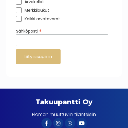
Arvokellot
Merkkilaukut
Kaikki arvotavarat
*
Sähköposti
Takuupantti Oy
– Elämän muuttuviin tilanteisiin –