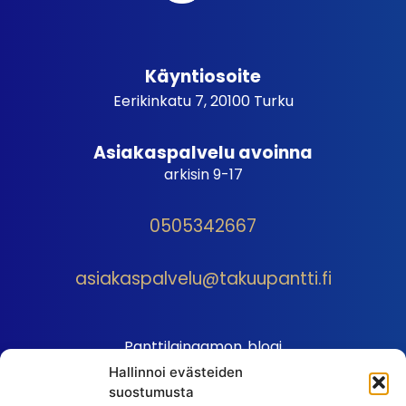
Käyntiosoite
Eerikinkatu 7, 20100 Turku
Asiakaspalvelu avoinna
arkisin 9-17
0505342667
asiakaspalvelu@takuupantti.fi
Panttilainaamon blogi
Hallinnoi evästeiden
Palveluhinnasto
suostumusta
Sopimusehdot