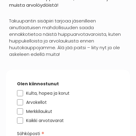
muista arvolöydöistä!
Takuupantin sisäpiiri tarjoaa jäsenilleen
ainutlaatuisen mahdollisuuden saada
ennakkotietoa näistä huippuarvotavaroista, kuten
huippukelloista ja arvolaukuista ennen
huutokauppojamme. Älä jää paitsi – liity nyt ja ole
askeleen edellä muita!
Olen kiinnostunut
Kulta, hopea ja korut
Arvokellot
Merkkilaukut
Kaikki arvotavarat
*
Sähköposti