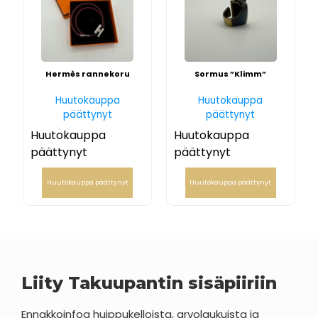
Hermès rannekoru
Sormus ”Klimm”
Huutokauppa
Huutokauppa
päättynyt
päättynyt
Huutokauppa
Huutokauppa
päättynyt
päättynyt
Huutokauppa päättynyt
Huutokauppa päättynyt
Liity Takuupantin sisäpiiriin
Ennakkoinfoa huippukelloista, arvolaukuista ja