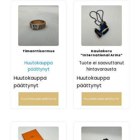
Timanttisormus
Kaulakoru
”International Arms”
Huutokauppa
Tuote ei saavuttanut
päättynyt
hintavarausta
Huutokauppa
Huutokauppa
päättynyt
päättynyt
Huutokauppa päättynyt
Huutokauppa päättynyt