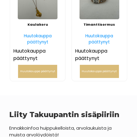
Kaulakoru
Timanttisormus
Huutokauppa
Huutokauppa
päättynyt
päättynyt
Huutokauppa
Huutokauppa
päättynyt
päättynyt
Huutokauppa päättynyt
Huutokauppa päättynyt
Liity Takuupantin sisäpiiriin
Ennakkoinfoa huippukelloista, arvolaukuista ja
muista arvolöydöistä!