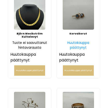
Björn Weckström
Korvakorut
Kultalevyt
Tuote ei saavuttanut
Huutokauppa
hintavarausta
päättynyt
Huutokauppa
Huutokauppa
päättynyt
päättynyt
Huutokauppa päättynyt
Huutokauppa päättynyt