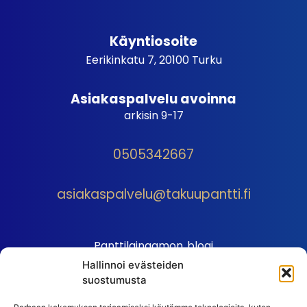
Käyntiosoite
Eerikinkatu 7, 20100 Turku
Asiakaspalvelu avoinna
arkisin 9-17
0505342667
asiakaspalvelu@takuupantti.fi
Panttilainaamon blogi
Hallinnoi evästeiden
Palveluhinnasto
suostumusta
Sopimusehdot