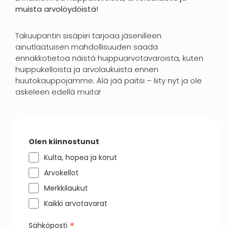
muista arvolöydöistä!
Takuupantin sisäpiiri tarjoaa jäsenilleen
ainutlaatuisen mahdollisuuden saada
ennakkotietoa näistä huippuarvotavaroista, kuten
huippukelloista ja arvolaukuista ennen
huutokauppojamme. Älä jää paitsi – liity nyt ja ole
askeleen edellä muita!
Olen kiinnostunut
Kulta, hopea ja korut
Arvokellot
Merkkilaukut
Kaikki arvotavarat
*
Sähköposti