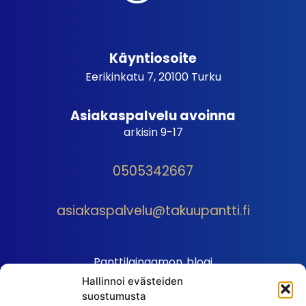
Käyntiosoite
Eerikinkatu 7, 20100 Turku
Asiakaspalvelu avoinna
arkisin 9-17
0505342667
asiakaspalvelu@takuupantti.fi
Panttilainaamon blogi
Hallinnoi evästeiden
Palveluhinnasto
suostumusta
Sopimusehdot