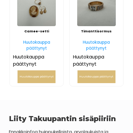
Camee-setti
Timanttisormus
Huutokauppa
Huutokauppa
päättynyt
päättynyt
Huutokauppa
Huutokauppa
päättynyt
päättynyt
Huutokauppa päättynyt
Huutokauppa päättynyt
Liity Takuupantin sisäpiiriin
Ennakkoinfoa huippukelloista, arvolaukuista ja