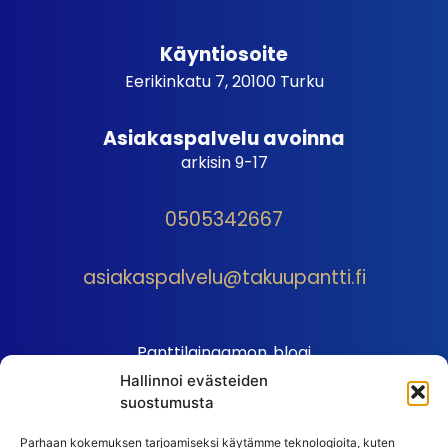
Käyntiosoite
Eerikinkatu 7, 20100 Turku
Asiakaspalvelu avoinna
arkisin 9-17
0505342667
asiakaspalvelu@takuupantti.fi
Panttilainaamon blogi
Hallinnoi evästeiden
Palveluhinnasto
suostumusta
Sopimusehdot
Parhaan kokemuksen tarjoamiseksi käytämme teknologioita, kuten