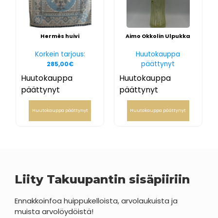
Hermès huivi
Aimo Okkolin Ulpukka
Korkein tarjous:
Huutokauppa
päättynyt
285,00
€
Huutokauppa
Huutokauppa
päättynyt
päättynyt
Huutokauppa päättynyt
Huutokauppa päättynyt
Liity Takuupantin sisäpiiriin
Ennakkoinfoa huippukelloista, arvolaukuista ja
muista arvolöydöistä!