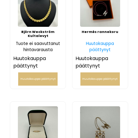
Björn Weckström
Hermès rannekoru
Kultalevyt
Tuote ei saavuttanut
Huutokauppa
hintavarausta
päättynyt
Huutokauppa
Huutokauppa
päättynyt
päättynyt
Huutokauppa päättynyt
Huutokauppa päättynyt