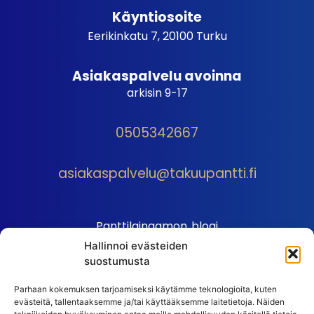
Käyntiosoite
Eerikinkatu 7, 20100 Turku
Asiakaspalvelu avoinna
arkisin 9-17
0505342667
asiakaspalvelu@takuupantti.fi
Panttilainaamon blogi
Hallinnoi evästeiden
Palveluhinnasto
suostumusta
Sopimusehdot
Parhaan kokemuksen tarjoamiseksi käytämme teknologioita, kuten
Autopantin sopimusehdot
evästeitä, tallentaaksemme ja/tai käyttääksemme laitetietoja. Näiden