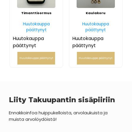
Timanttisormus
Kaulakoru
Huutokauppa
Huutokauppa
päättynyt
päättynyt
Huutokauppa
Huutokauppa
päättynyt
päättynyt
Huutokauppa päättynyt
Huutokauppa päättynyt
Liity Takuupantin sisäpiiriin
Ennakkoinfoa huippukelloista, arvolaukuista ja
muista arvolöydöistä!