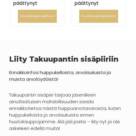
päättynyt
päättynyt
Huutokauppa päättynyt
Huutokauppa päättynyt
Liity Takuupantin sisäpiiriin
Ennakkoinfoa huippukelloista, arvolaukuista ja
muista arvolöydöistä!
Takuupantin sisäpiiri tarjoaa jäsenilleen
ainutlaatuisen mahdollisuuden saada
ennakkotietoa näistä huippuarvotavaroista, kuten
huippukelloista ja arvolaukuista ennen
huutokauppojamme. Älä jää paitsi – liity nyt ja ole
askeleen edellä muita!