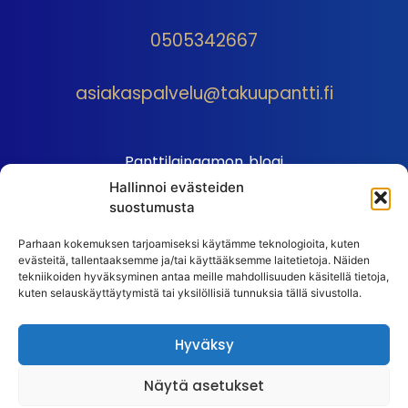
0505342667
asiakaspalvelu@takuupantti.fi
Panttilainaamon blogi
Hallinnoi evästeiden
Palveluhinnasto
suostumusta
Sopimusehdot
Parhaan kokemuksen tarjoamiseksi käytämme teknologioita, kuten
Autopantin sopimusehdot
evästeitä, tallentaaksemme ja/tai käyttääksemme laitetietoja. Näiden
Henkilötiedot
tekniikoiden hyväksyminen antaa meille mahdollisuuden käsitellä tietoja,
kuten selauskäyttäytymistä tai yksilöllisiä tunnuksia tällä sivustolla.
Ehdot
Huutokauppasäännöt
Hyväksy
Usein kysytyt kysymykset
Näytä asetukset
Huutokaupan UKK