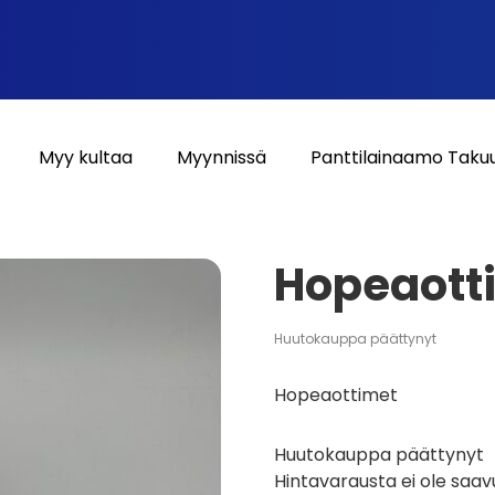
Myy kultaa
Myynnissä
Panttilainaamo Taku
Hopeaott
Huutokauppa päättynyt
Hopeaottimet
Huutokauppa päättynyt
Hintavarausta ei ole saav