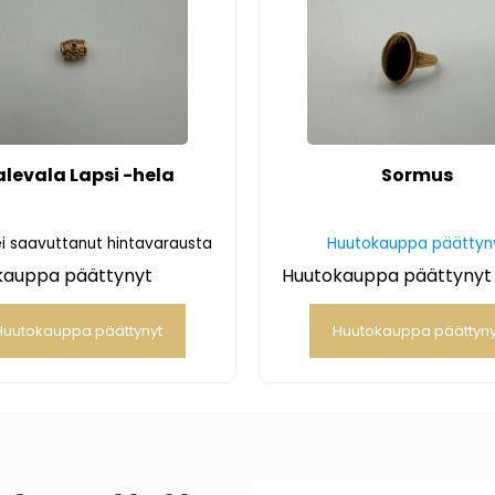
alevala Lapsi -hela
Sormus
i saavuttanut hintavarausta
Huutokauppa päättyn
kauppa päättynyt
Huutokauppa päättynyt
Huutokauppa päättynyt
Huutokauppa päättyny