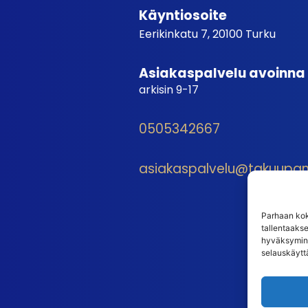
Käyntiosoite
Eerikinkatu 7, 20100 Turku
Asiakaspalvelu avoinna
arkisin 9-17
0505342667
asiakaspalvelu@takuupantt
Parhaan kok
tallentaaks
hyväksymine
selauskäyttä