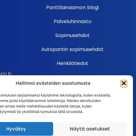
Panttilainaamon blogi
Palveluhinnasto
Sopimusehdot
Autopantin sopimusehdot
Henkilötiedot
i.fi
Ehdot
Hallinnoi evästeiden suostumusta
Huutokauppasäännöt
emuksen tarjoamiseksi käytämme teknologioita, kuten evästeitä,
emme ja/tai käyttääksemme laitetietoja. Näiden tekniikoiden
Usein kysytyt kysymykset
n antaa meille mahdollisuuden käsitellä tietoja, kuten
ytymistä tai yksilöllisiä tunnuksia tällä sivustolla.
Huutokaupan UKK
Hyväksy
Näytä asetukset