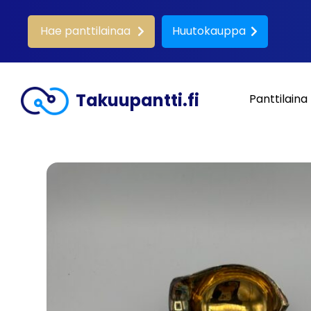
Hae panttilainaa
Huutokauppa
Takuupantti.fi
Panttilaina