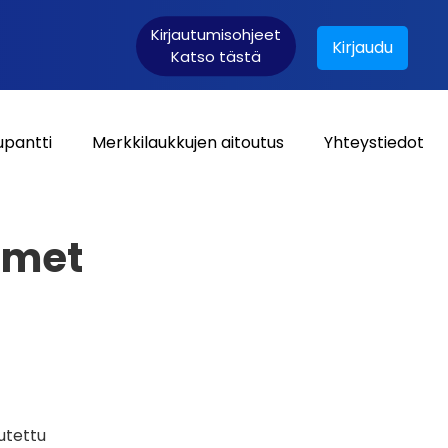
Kirjautumisohjeet
Kirjaudu
Katso tästä
upantti
Merkkilaukkujen aitoutus
Yhteystiedot
Asiakaskirjautuminen:
imet
utettu