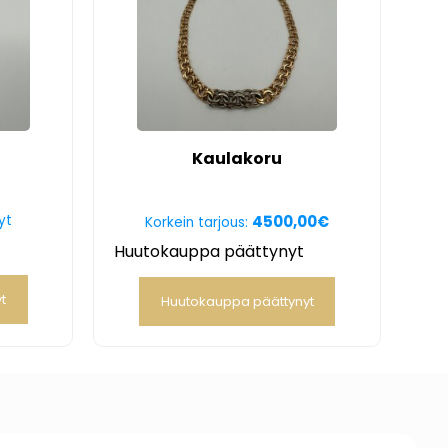
Kaulakoru
yt
4500,00
€
Korkein tarjous:
Huutokauppa päättynyt
t
Huutokauppa päättynyt