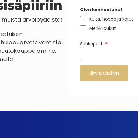
isäpiiriin
Olen kiinnostunut
a muista arvolöydöistä!
Kulta, hopea ja korut
Merkkilaukut
laatuisen
huippuarvotavaroista,
*
Sähköposti
en huutokauppojamme.
 muita!