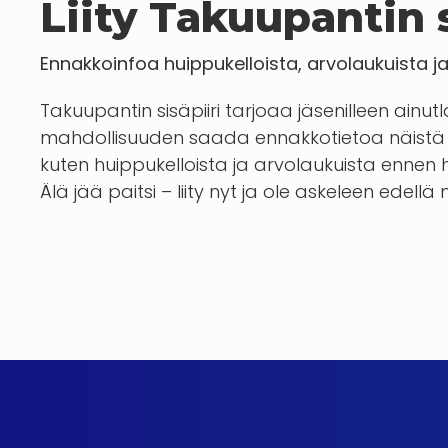
Liity Takuupantin s
Ennakkoinfoa huippukelloista, arvolaukuista j
Takuupantin sisäpiiri tarjoaa jäsenilleen ainut
mahdollisuuden saada ennakkotietoa näistä 
kuten huippukelloista ja arvolaukuista enn
Älä jää paitsi – liity nyt ja ole askeleen edellä