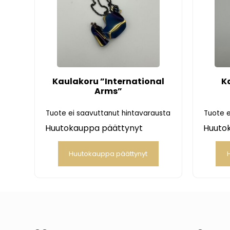
Kaulakoru ”International
K
Arms”
Tuote ei saavuttanut hintavarausta
Tuote e
Huutokauppa päättynyt
Huuto
Huutokauppa päättynyt