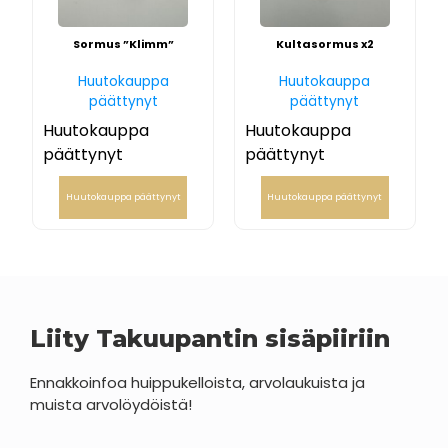
Sormus ”Klimm”
Kultasormus x2
Huutokauppa
Huutokauppa
päättynyt
päättynyt
Huutokauppa
Huutokauppa
päättynyt
päättynyt
Huutokauppa päättynyt
Huutokauppa päättynyt
Liity Takuupantin sisäpiiriin
Ennakkoinfoa huippukelloista, arvolaukuista ja
muista arvolöydöistä!