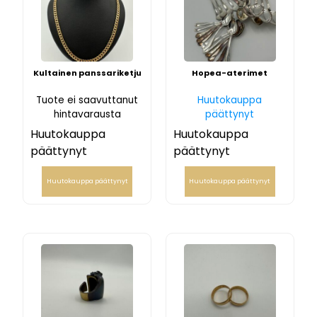
Kultainen panssariketju
Hopea-aterimet
Tuote ei saavuttanut
Huutokauppa
hintavarausta
päättynyt
Huutokauppa
Huutokauppa
päättynyt
päättynyt
Huutokauppa päättynyt
Huutokauppa päättynyt