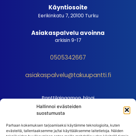
Käyntiosoite
Eerikinkatu 7, 20100 Turku
Asiakaspalvelu avoinna
arkisin 9-17
0505342667
asiakaspalvelu@takuupantti.fi
Panttilainaamon blogi
Hallinnoi evästeiden
Palveluhinnasto
suostumusta
Sopimusehdot
Parhaan kokemuksen tarjoamiseksi käytämme teknologioita, kuten
Autopantin sopimusehdot
evästeitä, tallentaaksemme ja/tai käyttääksemme laitetietoja. Näiden