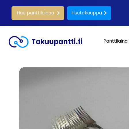
Hae panttilainaa
Huutokauppa
Takuupantti.fi
Panttilaina