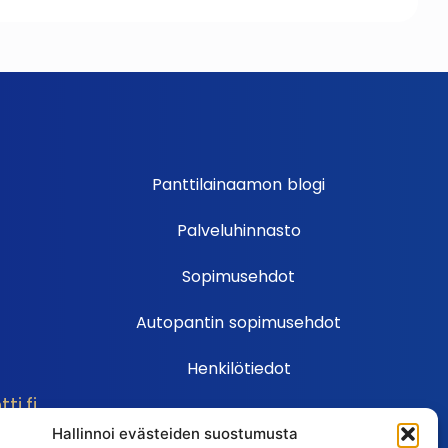
Panttilainaamon blogi
Palveluhinnasto
Sopimusehdot
Autopantin sopimusehdot
Henkilötiedot
i.fi
Ehdot
Hallinnoi evästeiden suostumusta