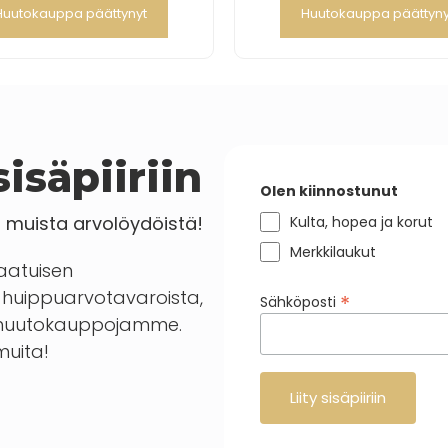
Huutokauppa päättynyt
Huutokauppa päättyny
isäpiiriin
Olen kiinnostunut
a muista arvolöydöistä!
Kulta, hopea ja korut
Merkkilaukut
laatuisen
huippuarvotavaroista,
*
Sähköposti
en huutokauppojamme.
 muita!