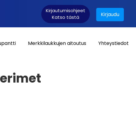
Kirjautumisohjeet
Kirjaudu
Katso tästä
upantti
Merkkilaukkujen aitoutus
Yhteystiedot
Asiakaskirjautuminen:
erimet