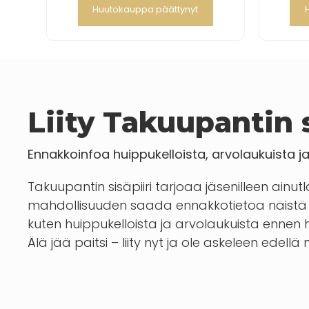
Huutokauppa päättynyt
Liity Takuupantin s
Ennakkoinfoa huippukelloista, arvolaukuista j
Takuupantin sisäpiiri tarjoaa jäsenilleen ainut
mahdollisuuden saada ennakkotietoa näistä 
kuten huippukelloista ja arvolaukuista enn
Älä jää paitsi – liity nyt ja ole askeleen edellä