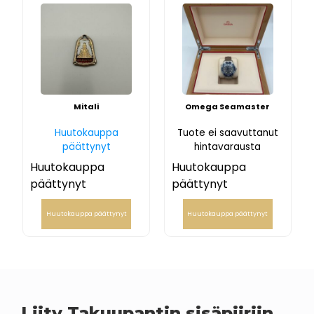
Mitali
Omega Seamaster
Huutokauppa
Tuote ei saavuttanut
päättynyt
hintavarausta
Huutokauppa
Huutokauppa
päättynyt
päättynyt
Huutokauppa päättynyt
Huutokauppa päättynyt
Liity Takuupantin sisäpiiriin