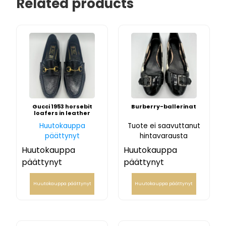
Related products
Gucci 1953 horsebit
Burberry-ballerinat
loafers in leather
Huutokauppa
Tuote ei saavuttanut
päättynyt
hintavarausta
Huutokauppa
Huutokauppa
päättynyt
päättynyt
Huutokauppa päättynyt
Huutokauppa päättynyt