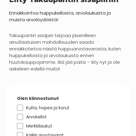
Ennakkoinfoa huippukelloista, arvolaukuista ja
muista arvolöydöistä!
Takuupantin sisäpiiri tarjoaa jäsenilleen
ainutlaatuisen mahdollisuuden saada
ennakkotietoa näistä huippuarvotavaroista, kuten
huippukelloista ja arvolaukuista ennen
huutokauppojamme. Älä jää paitsi – liity nyt ja ole
askeleen edellä muita!
Olen kiinnostunut
Kulta, hopea ja korut
Arvokellot
Merkkilaukut
Kaikki arvotavarat