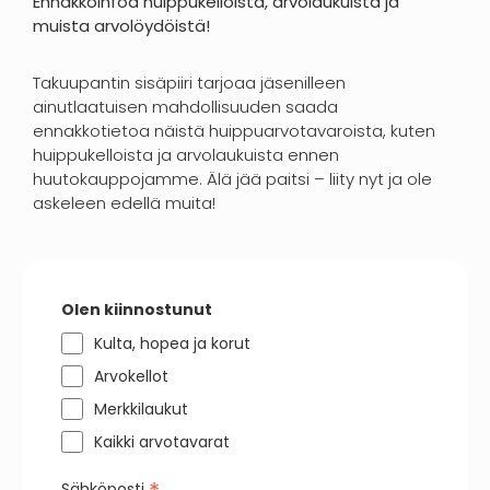
Ennakkoinfoa huippukelloista, arvolaukuista ja
muista arvolöydöistä!
Takuupantin sisäpiiri tarjoaa jäsenilleen
ainutlaatuisen mahdollisuuden saada
ennakkotietoa näistä huippuarvotavaroista, kuten
huippukelloista ja arvolaukuista ennen
huutokauppojamme. Älä jää paitsi – liity nyt ja ole
askeleen edellä muita!
Olen kiinnostunut
Kulta, hopea ja korut
Arvokellot
Merkkilaukut
Kaikki arvotavarat
Sähköposti