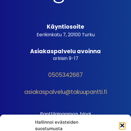
Käyntiosoite
Eerikinkatu 7, 20100 Turku
Asiakaspalvelu avoinna
arkisin 9-17
0505342667
asiakaspalvelu@takuupantti.fi
Panttilainaamon blogi
Hallinnoi evästeiden
Palveluhinnasto
suostumusta