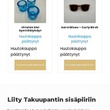
Iittalan Kivi
Aarni Blues – Curly Birch
kynttilälyhdyt
Huutokauppa
Huutokauppa
päättynyt
päättynyt
Huutokauppa
Huutokauppa
päättynyt
päättynyt
Huutokauppa päättynyt
Huutokauppa päättynyt
Liity Takuupantin sisäpiiriin