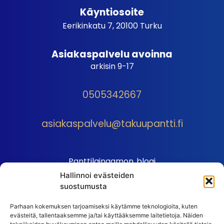
Käyntiosoite
Eerikinkatu 7, 20100 Turku
Asiakaspalvelu avoinna
arkisin 9-17
0505342667
asiakaspalvelu@takuupantti.fi
Panttilainaamon blogi
Hallinnoi evästeiden
Palveluhinnasto
suostumusta
Sopimusehdot
Parhaan kokemuksen tarjoamiseksi käytämme teknologioita, kuten
Autopantin sopimusehdot
evästeitä, tallentaaksemme ja/tai käyttääksemme laitetietoja. Näiden