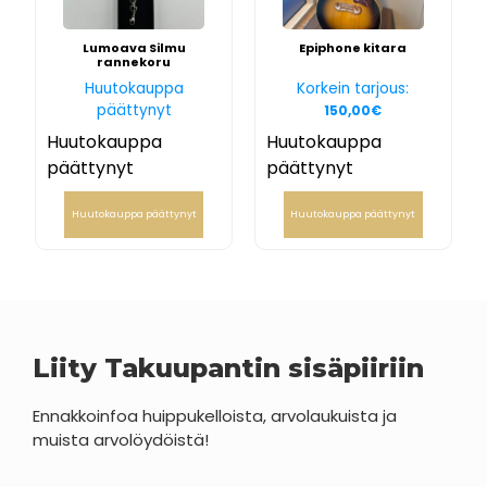
Lumoava Silmu
Epiphone kitara
rannekoru
Huutokauppa
Korkein tarjous:
päättynyt
150,00
€
Huutokauppa
Huutokauppa
päättynyt
päättynyt
Huutokauppa päättynyt
Huutokauppa päättynyt
Liity Takuupantin sisäpiiriin
Ennakkoinfoa huippukelloista, arvolaukuista ja
muista arvolöydöistä!