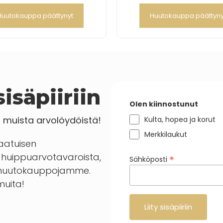
Huutokauppa päättynyt
Huutokauppa päättyny
isäpiiriin
Olen kiinnostunut
a muista arvolöydöistä!
Kulta, hopea ja korut
Merkkilaukut
laatuisen
huippuarvotavaroista,
*
Sähköposti
en huutokauppojamme.
 muita!