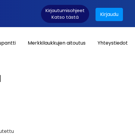
Kirjautumisohjeet
Kirjaudu
Katso tästä
upantti
Merkkilaukkujen aitoutus
Yhteystiedot
Asiakaskirjautuminen:
a
utettu