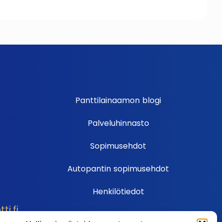
Panttilainaamon blogi
Palveluhinnasto
Sopimusehdot
Autopantin sopimusehdot
Henkilötiedot
i.fi
Ehdot