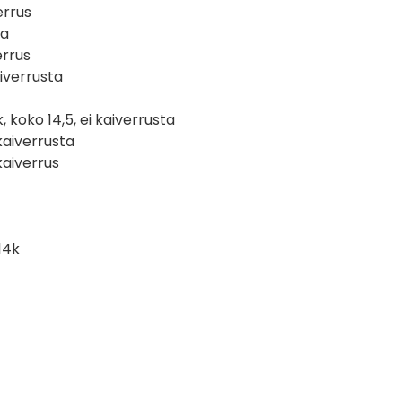
errus
ta
errus
aiverrusta
k, koko 14,5, ei kaiverrusta
 kaiverrusta
kaiverrus
14k