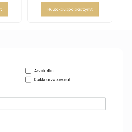
t
Huutokauppa päättynyt
Arvokellot
Kaikki arvotavarat