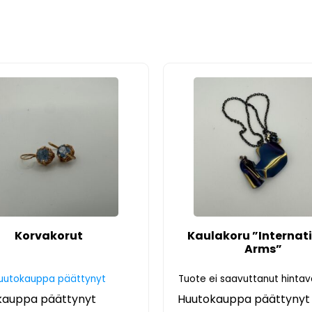
Korvakorut
Kaulakoru ”Internat
Arms”
uutokauppa päättynyt
Tuote ei saavuttanut hinta
kauppa päättynyt
Huutokauppa päättynyt