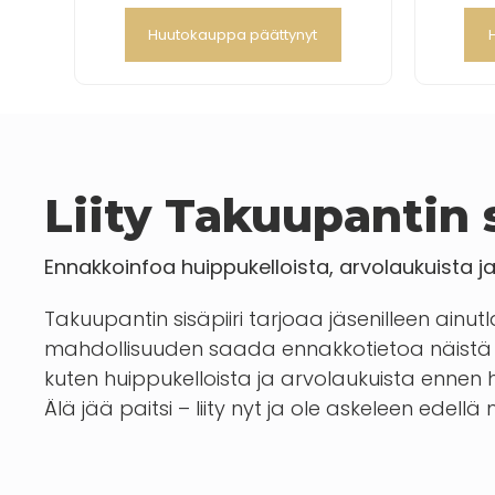
Huutokauppa päättynyt
Liity Takuupantin s
Ennakkoinfoa huippukelloista, arvolaukuista j
Takuupantin sisäpiiri tarjoaa jäsenilleen ainut
mahdollisuuden saada ennakkotietoa näistä 
kuten huippukelloista ja arvolaukuista enn
Älä jää paitsi – liity nyt ja ole askeleen edellä