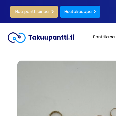
Hae panttilainaa
Huutokauppa
Takuupantti.fi
Panttilaina