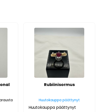
ional
Rubiinisormus
varausta
Huutokauppa päättynyt
Huutokauppa päättynyt