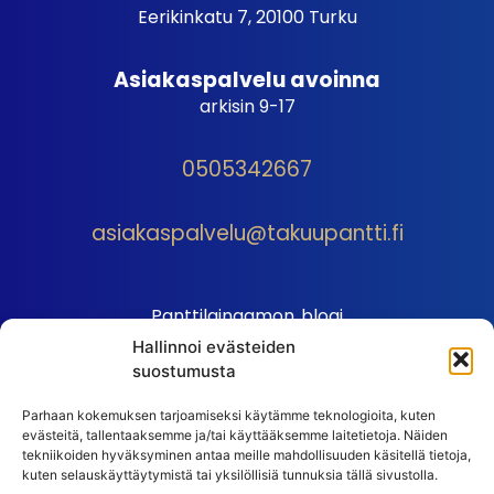
Eerikinkatu 7, 20100 Turku
Asiakaspalvelu avoinna
arkisin 9-17
0505342667
asiakaspalvelu@takuupantti.fi
Panttilainaamon blogi
Hallinnoi evästeiden
Palveluhinnasto
suostumusta
Sopimusehdot
Parhaan kokemuksen tarjoamiseksi käytämme teknologioita, kuten
Autopantin sopimusehdot
evästeitä, tallentaaksemme ja/tai käyttääksemme laitetietoja. Näiden
Henkilötiedot
tekniikoiden hyväksyminen antaa meille mahdollisuuden käsitellä tietoja,
kuten selauskäyttäytymistä tai yksilöllisiä tunnuksia tällä sivustolla.
Ehdot