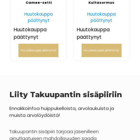
Camee-setti
Kultasormus
Huutokauppa
Huutokauppa
päättynyt
päättynyt
Huutokauppa
Huutokauppa
päättynyt
päättynyt
Huutokauppa päättynyt
Huutokauppa päättynyt
Liity Takuupantin sisäpiiriin
Ennakkoinfoa huippukelloista, arvolaukuista ja
muista arvolöydöistä!
Takuupantin sisäpiiri tarjoaa jäsenilleen
ainutlaatuisen mahdollisuuden saada