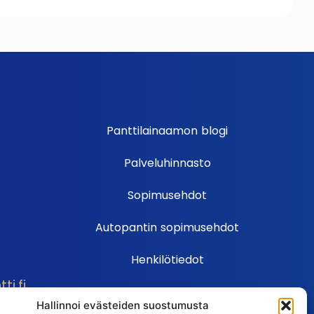
Panttilainaamon blogi
Palveluhinnasto
Sopimusehdot
Autopantin sopimusehdot
Henkilötiedot
i.fi
Ehdot
Hallinnoi evästeiden suostumusta