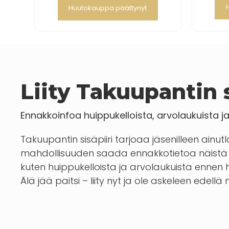
Huutokauppa päättynyt
Liity Takuupantin s
Ennakkoinfoa huippukelloista, arvolaukuista j
Takuupantin sisäpiiri tarjoaa jäsenilleen ainut
mahdollisuuden saada ennakkotietoa näistä 
kuten huippukelloista ja arvolaukuista enn
Älä jää paitsi – liity nyt ja ole askeleen edellä