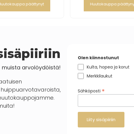
Huutokauppa päättynyt
Huutokauppa päättyny
isäpiiriin
Olen kiinnostunut
a muista arvolöydöistä!
Kulta, hopea ja korut
Merkkilaukut
laatuisen
huippuarvotavaroista,
*
Sähköposti
en huutokauppojamme.
 muita!