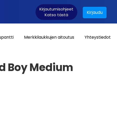
Kirjautumisohjeet
Kirjaudu
Katso tästä
upantti
Merkkilaukkujen aitoutus
Yhteystiedot
Asiakaskirjautuminen:
ld Boy Medium