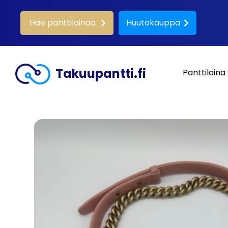
Hae panttilainaa
Huutokauppa
Takuupantti.fi
Panttilaina