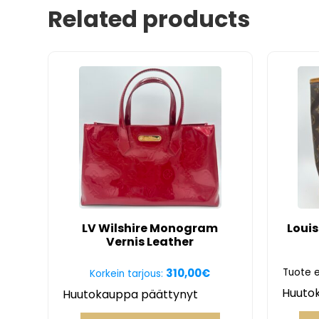
Related products
LV Wilshire Monogram
Louis
Vernis Leather
310,00
€
Tuote e
Korkein tarjous:
Huuto
Huutokauppa päättynyt