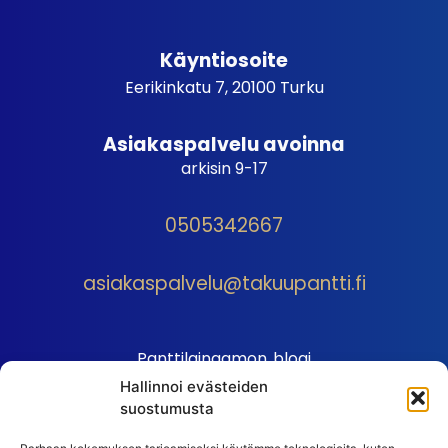
Käyntiosoite
Eerikinkatu 7, 20100 Turku
Asiakaspalvelu avoinna
arkisin 9-17
0505342667
asiakaspalvelu@takuupantti.fi
Panttilainaamon blogi
Hallinnoi evästeiden
Palveluhinnasto
suostumusta
Sopimusehdot