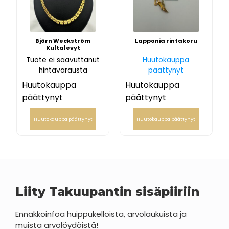
Björn Weckström
Lapponia rintakoru
Kultalevyt
Tuote ei saavuttanut
Huutokauppa
hintavarausta
päättynyt
Huutokauppa
Huutokauppa
päättynyt
päättynyt
Huutokauppa päättynyt
Huutokauppa päättynyt
Liity Takuupantin sisäpiiriin
Ennakkoinfoa huippukelloista, arvolaukuista ja
muista arvolöydöistä!