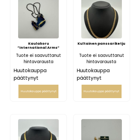
Kaulakoru
Kultainen panssariketju
”International Arms”
Tuote ei saavuttanut
Tuote ei saavuttanut
hintavarausta
hintavarausta
Huutokauppa
Huutokauppa
päättynyt
päättynyt
Huutokauppa päättynyt
Huutokauppa päättynyt