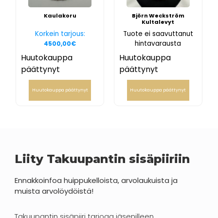
Kaulakoru
Björn Weckström
Kultalevyt
Korkein tarjous:
Tuote ei saavuttanut
hintavarausta
4500,00
€
Huutokauppa
Huutokauppa
päättynyt
päättynyt
Huutokauppa päättynyt
Huutokauppa päättynyt
Liity Takuupantin sisäpiiriin
Ennakkoinfoa huippukelloista, arvolaukuista ja
muista arvolöydöistä!
Takuupantin sisäpiiri tarjoaa jäsenilleen