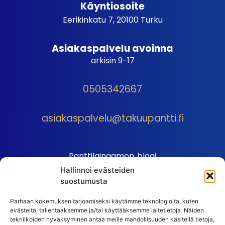
Käyntiosoite
Eerikinkatu 7, 20100 Turku
Asiakaspalvelu avoinna
arkisin 9-17
0505342667
asiakaspalvelu@takuupantti.fi
Panttilainaamon blogi
Hallinnoi evästeiden
Palveluhinnasto
suostumusta
Sopimusehdot
Parhaan kokemuksen tarjoamiseksi käytämme teknologioita, kuten
Autopantin sopimusehdot
evästeitä, tallentaaksemme ja/tai käyttääksemme laitetietoja. Näiden
Henkilötiedot
tekniikoiden hyväksyminen antaa meille mahdollisuuden käsitellä tietoja,