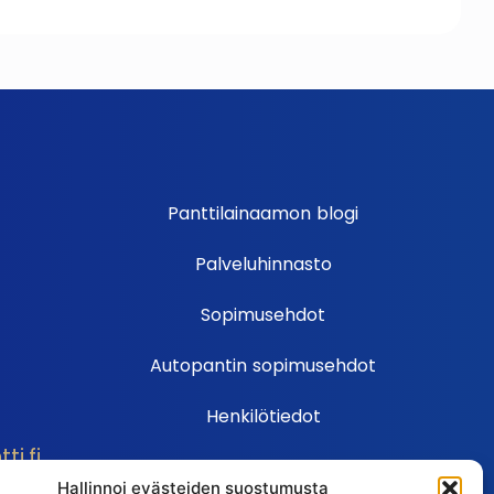
Panttilainaamon blogi
Palveluhinnasto
Sopimusehdot
Autopantin sopimusehdot
Henkilötiedot
i.fi
Ehdot
Hallinnoi evästeiden suostumusta