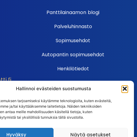
Panttilainaamon blogi
Palveluhinnasto
Sopimusehdot
Autopantin sopimusehdot
Henkilötiedot
i.fi
Ehdot
Hallinnoi evästeiden suostumusta
Huutokauppasäännöt
emuksen tarjoamiseksi käytämme teknologioita, kuten evästeitä,
emme ja/tai käyttääksemme laitetietoja. Näiden tekniikoiden
Usein kysytyt kysymykset
n antaa meille mahdollisuuden käsitellä tietoja, kuten
ytymistä tai yksilöllisiä tunnuksia tällä sivustolla.
Huutokaupan UKK
Hyväksy
Näytä asetukset