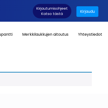
Kirjautumisohjeet
Kirjaudu
Katso tästä
upantti
Merkkilaukkujen aitoutus
Yhteystiedot
Asiakaskirjautuminen: