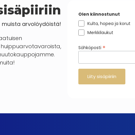
isäpiiriin
Olen kiinnostunut
a muista arvolöydöistä!
Kulta, hopea ja korut
Merkkilaukut
laatuisen
huippuarvotavaroista,
*
Sähköposti
en huutokauppojamme.
 muita!