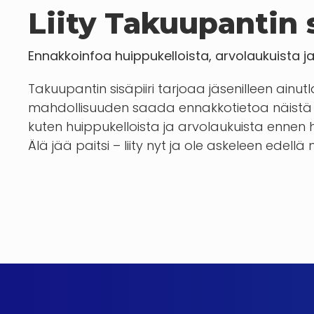
Liity Takuupantin s
Ennakkoinfoa huippukelloista, arvolaukuista j
Takuupantin sisäpiiri tarjoaa jäsenilleen ainut
mahdollisuuden saada ennakkotietoa näistä 
kuten huippukelloista ja arvolaukuista enn
Älä jää paitsi – liity nyt ja ole askeleen edellä