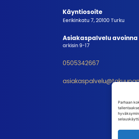
Käyntiosoite
Eerikinkatu 7, 20100 Turku
Asiakaspalvelu avoinna
arkisin 9-17
0505342667
asiakaspalvelu@takuupantt
Parhaan kok
tallentaaks
hyväksymine
selauskäyttä