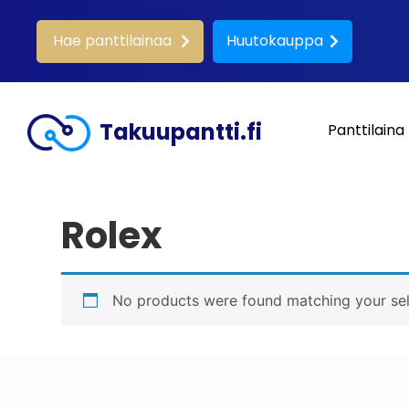
Hae panttilainaa
Huutokauppa
Takuupantti.fi
Panttilaina
Rolex
No products were found matching your sel