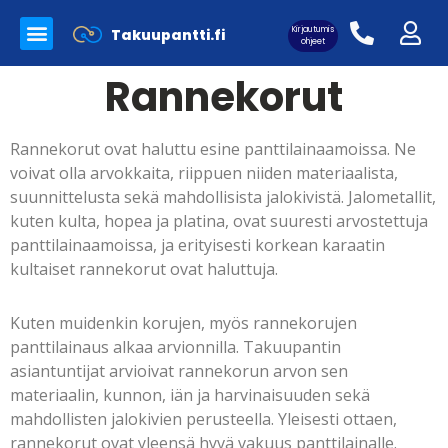
Kirjautumis
Takuupantti.fi
Myynnissä olevat tuotteet
Panttilainaamo Takuupantti
Merkkilaukkujen aitoutus
ohjeet
Rannekorut
Rannekorut ovat haluttu esine panttilainaamoissa. Ne
voivat olla arvokkaita, riippuen niiden materiaalista,
Asiakaskirjautuminen:
suunnittelusta sekä mahdollisista jalokivistä. Jalometallit,
kuten kulta, hopea ja platina, ovat suuresti arvostettuja
panttilainaamoissa, ja erityisesti korkean karaatin
kultaiset rannekorut ovat haluttuja.
Kuten muidenkin korujen, myös rannekorujen
panttilainaus alkaa arvionnilla. Takuupantin
asiantuntijat arvioivat rannekorun arvon sen
materiaalin, kunnon, iän ja harvinaisuuden sekä
mahdollisten jalokivien perusteella. Yleisesti ottaen,
rannekorut ovat yleensä hyvä vakuus panttilainalle.