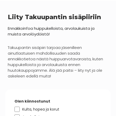
Liity Takuupantin sisäpiiriin
Ennakkoinfoa huippukelloista, arvolaukuista ja
muista arvolöydöistä!
Takuupantin sisäpiiri tarjoaa jäsenilleen
ainutlaatuisen mahdollisuuden saada
ennakkotietoa näistä huippuarvotavaroista, kuten
huippukelloista ja arvolaukuista ennen
huutokauppojamme. Älä jää paitsi – liity nyt ja ole
askeleen edellä muita!
Olen kiinnostunut
Kulta, hopea ja korut