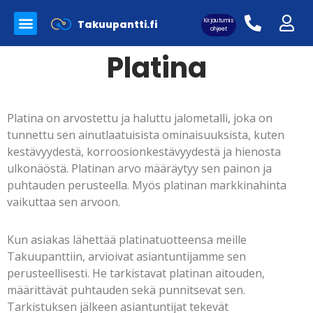
Kirjautumis
Takuupantti.fi
Myynnissä olevat tuotteet
Panttilainaamo Takuupantti
Merkkilaukkujen aitoutus
ohjeet
Platina
Platina on arvostettu ja haluttu jalometalli, joka on
Asiakaskirjautuminen:
tunnettu sen ainutlaatuisista ominaisuuksista, kuten
kestävyydestä, korroosionkestävyydestä ja hienosta
ulkonäöstä. Platinan arvo määräytyy sen painon ja
puhtauden perusteella. Myös platinan markkinahinta
vaikuttaa sen arvoon.
Kun asiakas lähettää platinatuotteensa meille
Takuupanttiin, arvioivat asiantuntijamme sen
perusteellisesti. He tarkistavat platinan aitouden,
määrittävät puhtauden sekä punnitsevat sen.
Tarkistuksen jälkeen asiantuntijat tekevät