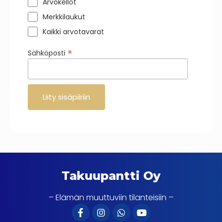
Arvokellot
Merkkilaukut
Kaikki arvotavarat
*
Sähköposti
Takuupantti Oy
– Elämän muuttuviin tilanteisiin –