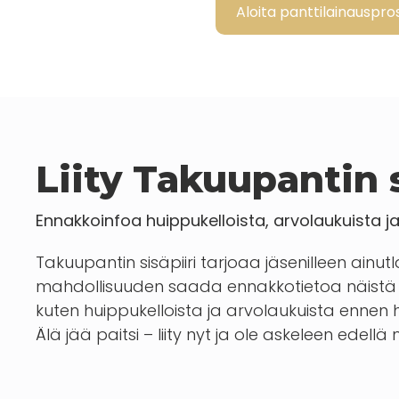
Aloita panttilainauspros
Liity Takuupantin s
Ennakkoinfoa huippukelloista, arvolaukuista j
Takuupantin sisäpiiri tarjoaa jäsenilleen ainut
mahdollisuuden saada ennakkotietoa näistä 
kuten huippukelloista ja arvolaukuista enn
Älä jää paitsi – liity nyt ja ole askeleen edellä