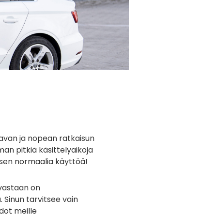
tavan ja nopean ratkaisun
an pitkiä käsittelyaikoja
a sen normaalia käyttöä!
vastaan on
. Sinun tarvitsee vain
dot meille