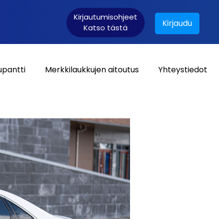
Kirjautumisohjeet
Kirjaudu
Katso tästä
upantti
Merkkilaukkujen aitoutus
Yhteystiedot
Asiakaskirjautuminen: