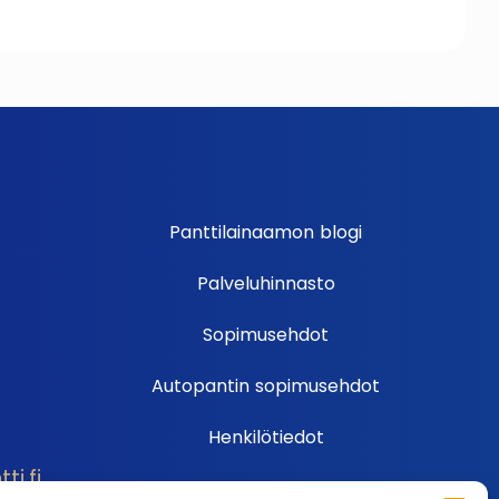
Panttilainaamon blogi
Palveluhinnasto
Sopimusehdot
Autopantin sopimusehdot
Henkilötiedot
i.fi
Ehdot