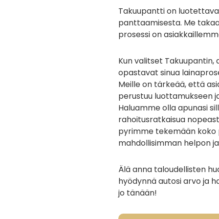
Takuupantti on luotettava
panttaamisesta. Me takaam
prosessi on asiakkaillem
Kun valitset Takuupantin,
opastavat sinua lainapros
Meille on tärkeää, että 
perustuu luottamukseen j
Haluamme olla apunasi sill
rahoitusratkaisua nopeasti
pyrimme tekemään koko p
mahdollisimman helpon ja
Älä anna taloudellisten hu
hyödynnä autosi arvo ja h
jo tänään!