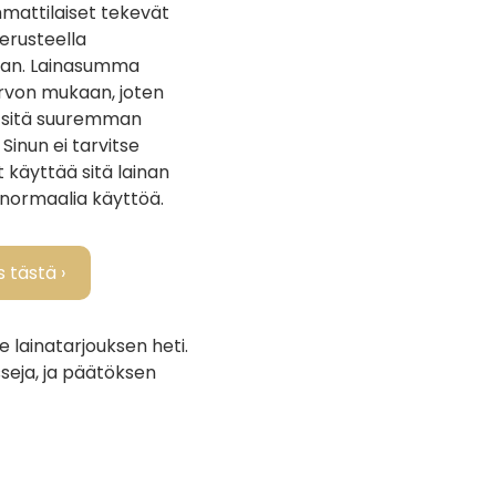
mmattilaiset tekevät
perusteella
nan. Lainasumma
rvon mukaan, joten
 sitä suuremman
 Sinun ei tarvitse
 käyttää sitä lainan
 normaalia käyttöä.
 tästä ›
 lainatarjouksen heti.
seja, ja päätöksen