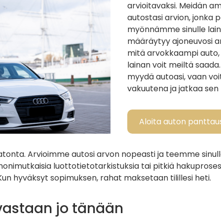
arvioitavaksi. Meidän a
autostasi arvion, jonka 
myönnämme sinulle lai
määräytyy ajoneuvosi a
mitä arvokkaampi auto,
lainan voit meiltä saada.
myydä autoasi, vaan voit
vakuutena ja jatkaa sen
Aloita auton panttaus
tonta. Arvioimme autosi arvon nopeasti ja teemme sinulle
nimutkaisia luottotietotarkistuksia tai pitkiä hakuproses
Kun hyväksyt sopimuksen, rahat maksetaan tilillesi heti.
vastaan jo tänään