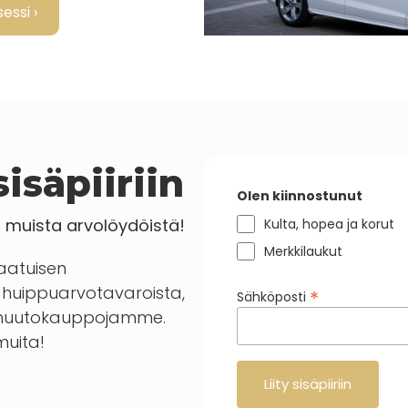
essi ›
isäpiiriin
Olen kiinnostunut
a muista arvolöydöistä!
Kulta, hopea ja korut
Merkkilaukut
laatuisen
huippuarvotavaroista,
*
Sähköposti
en huutokauppojamme.
 muita!