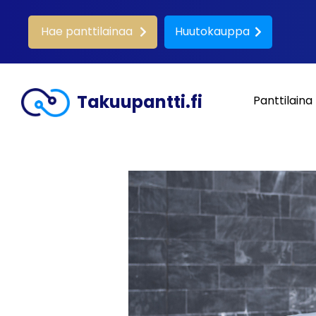
Hae panttilainaa
Huutokauppa
Takuupantti.fi
Panttilaina