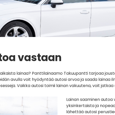
toa vastaan
taikaista lainaa? Panttilainaamo Takuupantti tarjoaa jous
idän avulla voit hyödyntää autosi arvoa ja saada lainaa ilm
esseja. Vaikka autosi toimii lainan vakuutena, voit jatka
Lainan saaminen autoa 
yksinkertaista ja nopeaa
lähettää autosi perustie