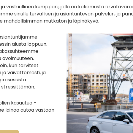
 ja vastuullinen kumppani, jolla on kokemusta arvotavaroi
me sinulle turvallisen ja asiantuntevan palvelun, ja pan
me mahdollisimman mutkaton ja läpinäkyvä.
 asiantuntijamme
essin alusta loppuun.
asiakassuhteemme
a avoimuuteen.
oin, kun tarvitset
 ja vaivattomasti, ja
rosessista
 stressittömän.
olien kasautua –
ae lainaa autoa vastaan